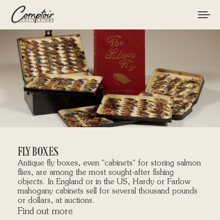
TACKLE
FISHINGS
BRANDS
CURIOSITIES
MAGAZINE
FLY BOXES
Antique fly boxes, even "cabinets" for storing salmon
flies, are among the most sought-after fishing
objects. In England or in the US, Hardy or Farlow
LOGIN / REGISTER
mahogany cabinets sell for several thousand pounds
or dollars, at auctions.
CART
Find out more