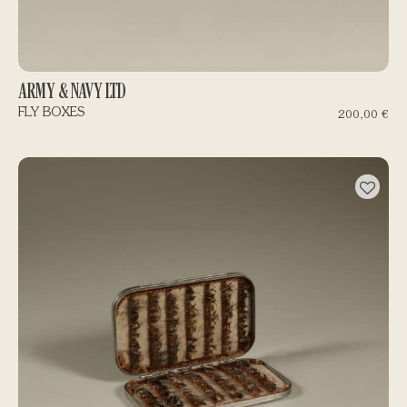
ARMY & NAVY LTD
FLY BOXES
200,00
€