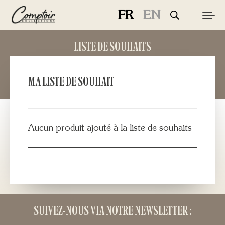
FR
EN
LISTE DE SOUHAITS
MATÉRIEL
MA LISTE DE SOUHAIT
PÊCHES
MARQUES
Aucun produit ajouté à la liste de souhaits
CURIOSITÉS
LE MAGAZINE
LOGIN / REGISTER
SUIVEZ-NOUS VIA NOTRE NEWSLETTER :
CART