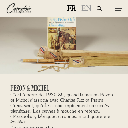
FR
EN
MATÉRIEL
PÊCHES
MARQUES
CURIOSITÉS
LE MAGAZINE
PEZON & MICHEL
C’est à partir de 1930-35, quand la maison Pezon
et Michel s’associa avec Charles Ritz et Pierre
Creusevaut, qu’elle connut rapidement un succès
LOGIN / REGISTER
planétaire. Les cannes à mouche en refendu
« Parabolic », fabriquée en séries, n’ont guère été
CART
égalées.