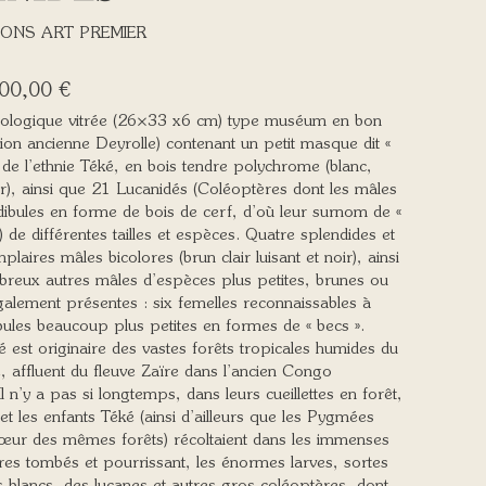
ONS ART PREMIER
00,00
€
ologique vitrée (26×33 x6 cm) type muséum en bon
ation ancienne Deyrolle) contenant un petit masque dit «
de l’ethnie Téké, en bois tendre polychrome (blanc,
r), ainsi que 21 Lucanidés (Coléoptères dont les mâles
dibules en forme de bois de cerf, d’où leur surnom de «
») de différentes tailles et espèces. Quatre splendides et
laires mâles bicolores (brun clair luisant et noir), ainsi
reux autres mâles d’espèces plus petites, brunes ou
galement présentes : six femelles reconnaissables à
bules beaucoup plus petites en formes de « becs ».
é est originaire des vastes forêts tropicales humides du
 affluent du fleuve Zaïre dans l’ancien Congo
Il n’y a pas si longtemps, dans leurs cueillettes en forêt,
t les enfants Téké (ainsi d’ailleurs que les Pygmées
 cœur des mêmes forêts) récoltaient dans les immenses
res tombés et pourrissant, les énormes larves, sortes