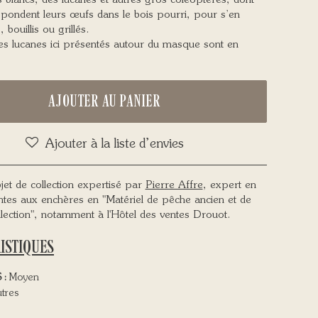
 blancs, des lucanes et autres gros coléoptères, dont
 pondent leurs œufs dans le bois pourri, pour s’en
, bouillis ou grillés.
les lucanes ici présentés autour du masque sont en
AJOUTER AU PANIER
Ajouter à la liste d’envies
jet de collection expertisé par
Pierre Affre
, expert en
ntes aux enchères en "Matériel de pêche ancien et de
llection", notamment à l'Hôtel des ventes Drouot.
ISTIQUES
 :
Moyen
tres