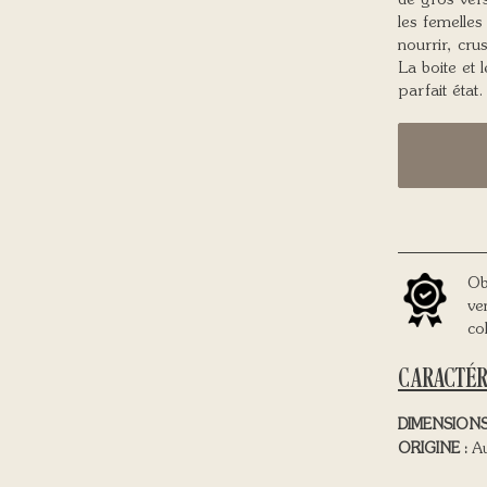
de gros vers
les femelles
nourrir, crus
La boite et 
parfait état.
Ob
ve
co
CARACTÉR
DIMENSIONS
ORIGINE :
Au