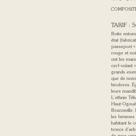
COMPOSITI
5
Boite entom
état (fabric
passeport » 
rouge et noi
ont les man
cerf-volant 
grands exemp
que de nomb
bicolores. É
leurs mandi
L’ethnie Ték
Haut-Ogoué,
Brazzaville. 
les femmes e
habitant le
troncs d’arb