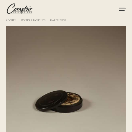
ACCUEIL
BOÎTES À MOUCHES
HARDY BROS
MATÉRIEL
PÊCHES
MARQUES
CURIOSITÉS
LE MAGAZINE
LOGIN / REGISTER
CART