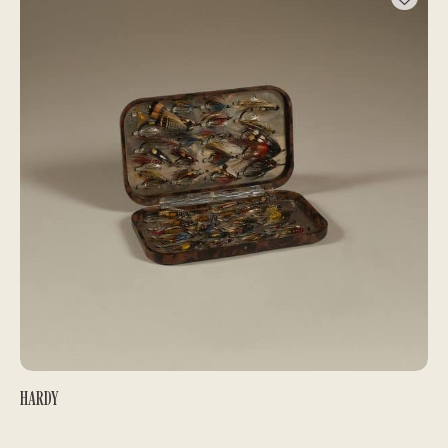
HARDY
BOÎTES À MOUCHES
260,00
€