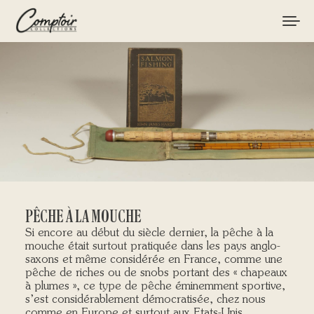
MATÉRIEL
PÊCHES
MARQUES
CURIOSITÉS
LE MAGAZINE
PÊCHE À LA MOUCHE
Si encore au début du siècle dernier, la pêche à la
mouche était surtout pratiquée dans les pays anglo-
saxons et même considérée en France, comme une
LOGIN / REGISTER
pêche de riches ou de snobs portant des « chapeaux
à plumes », ce type de pêche éminemment sportive,
CART
s’est considérablement démocratisée, chez nous
comme en Europe et surtout aux Etats-Unis.