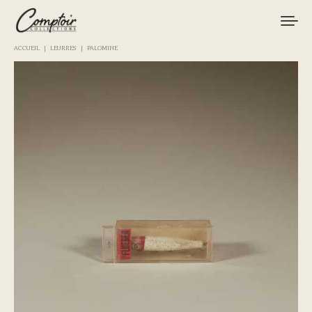
ACCUEIL
LEURRES
PALOMINE
MATÉRIEL
PÊCHES
MARQUES
CURIOSITÉS
LE MAGAZINE
LOGIN / REGISTER
CART