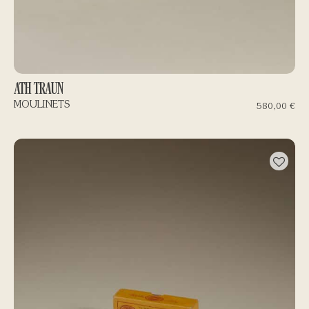
ATH TRAUN
MOULINETS
580,00
€