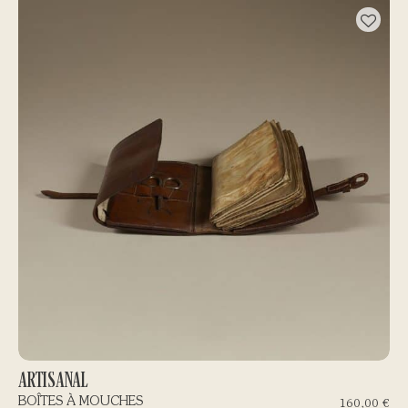
ARTISANAL
BOÎTES À MOUCHES
160,00
€