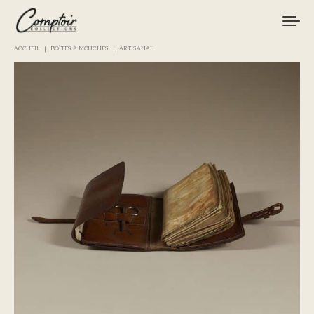
ACCUEIL
BOÎTES À MOUCHES
ARTISANAL
MATÉRIEL
PÊCHES
MARQUES
CURIOSITÉS
LE MAGAZINE
LOGIN / REGISTER
CART