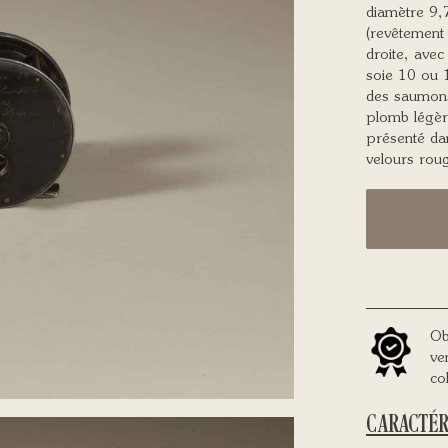
diamètre 9,
(revêtement 
droite, avec
soie 10 ou 
des saumons 
plomb légèr
présenté dan
velours rou
Ob
ve
co
CARACTÉR