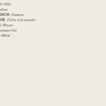
0-1950
arlow
ISSON :
Saumon
HE :
Pêche à la mouche
 :
Moyen
yaume-Uni
:
Métal