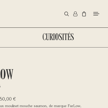
CURIOSITÉS
LOW
S
50,00
€
ieux moulinet mouche saumon, de marque FarLow,