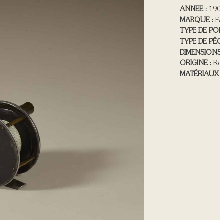
ANNEE :
190
MARQUE :
F
TYPE DE PO
TYPE DE PÊC
DIMENSIONS
ORIGINE :
Ro
MATÉRIAUX 