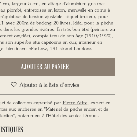
7 cm, largeur 5 cm, en alliage d’aluminium gris mat
au plomb), entretoises en laiton, manivelle en corne à
 régulateur de tension ajustable, cliquet bruiteur, pour
11 avec 200m de backing 20 livres. Idéal pour la pêche
dans les grandes rivières. En très bon état (peinture au
ement oxydée), compte tenu de son âge (1910/1920),
s son superbe étui capitonné en cuir, intérieur en
ge, bien inscrit «FarLow, 191 strand London».
AJOUTER AU PANIER
Ajouter à la liste d’envies
jet de collection expertisé par
Pierre Affre
, expert en
ntes aux enchères en "Matériel de pêche ancien et de
llection", notamment à l'Hôtel des ventes Drouot.
ISTIQUES