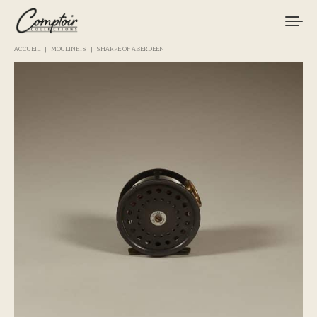
ACCUEIL
MOULINETS
SHARPE OF ABERDEEN
MATÉRIEL
PÊCHES
MARQUES
CURIOSITÉS
LE MAGAZINE
LOGIN / REGISTER
CART