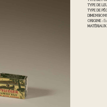
TYPE DE PO
TYPE DE LEU
TYPE DE PÊC
DIMENSIONS
ORIGINE :
Ét
MATÉRIAUX 