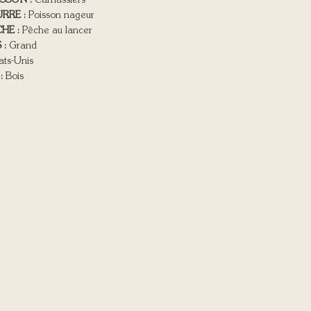
ISSON :
Carnassiers
RRE :
Poisson nageur
HE :
Pêche au lancer
 :
Grand
ats-Unis
:
Bois