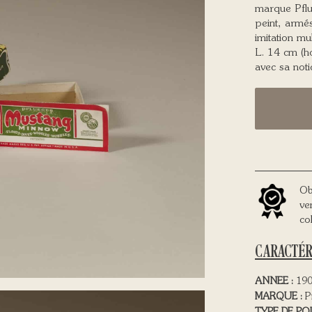
marque Pflu
peint, armés
imitation mu
L. 14 cm (ho
avec sa noti
Ob
ve
co
CARACTÉR
ANNEE :
190
MARQUE :
Pf