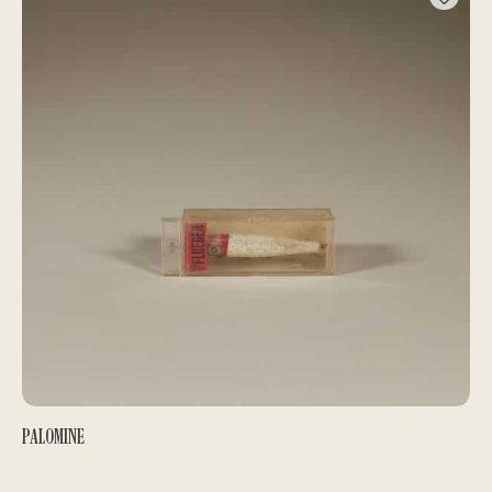
PALOMINE
LEURRES
50,00
€