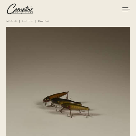
ACCUEIL
LEURRES
PAW-PAW
MATÉRIEL
PÊCHES
MARQUES
CURIOSITÉS
LE MAGAZINE
LOGIN / REGISTER
CART