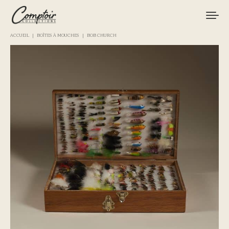
ACCUEIL
BOÎTES À MOUCHES
BOB CHURCH
MATÉRIEL
PÊCHES
MARQUES
CURIOSITÉS
LE MAGAZINE
LOGIN / REGISTER
CART