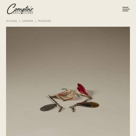
ACCUEIL
LEURRES
PFLUEGER
MATÉRIEL
PÊCHES
MARQUES
CURIOSITÉS
LE MAGAZINE
LOGIN / REGISTER
CART