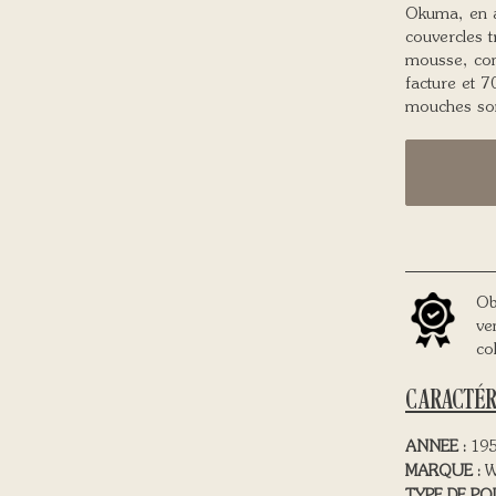
Okuma, en a
couvercles t
mousse, con
facture et 7
mouches son
Ob
ve
co
CARACTÉR
ANNEE :
1950
MARQUE :
W